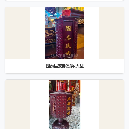
国泰民安卦签筒-大型