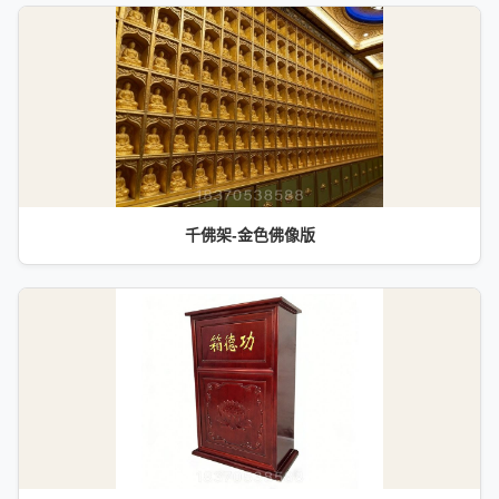
千佛架-金色佛像版