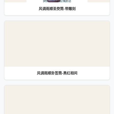
风调雨顺圣筊筒-带雕刻
风调雨顺卦签筒-黑红相间