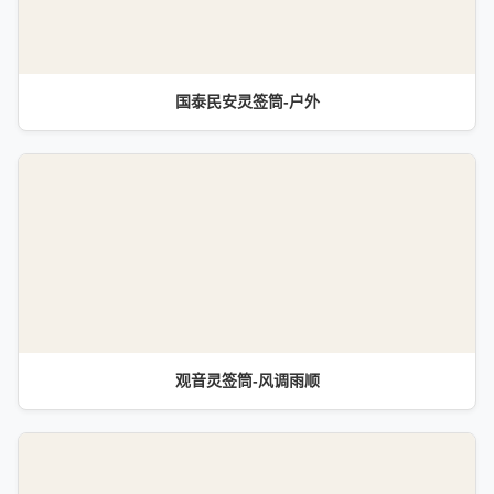
国泰民安灵签筒-户外
观音灵签筒-风调雨顺