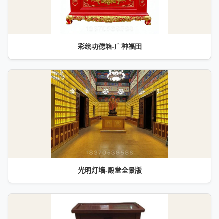
彩绘功德箱-广种福田
光明灯墙-殿堂全景版