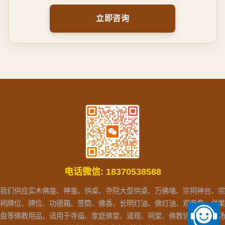
立即咨询
电话微信:
18370538588
我们供应实木佛龛、神龛、供桌、寺院大型供桌、万佛墙、宗祠神台、宗
祠牌位、牌位、功德箱、签筒、佛香、长明灯油、佛灯油、观音像、供果
盘等佛教用品，适用于寺庙、家庭佛堂、道观、祠堂、佛教协会、文化场