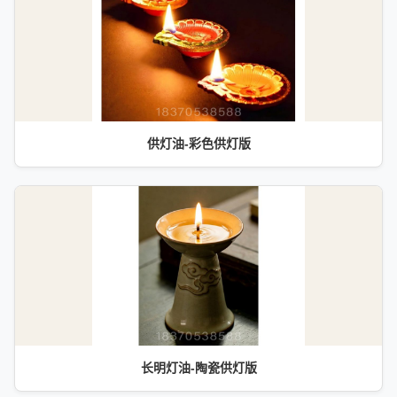
供灯油-彩色供灯版
长明灯油-陶瓷供灯版