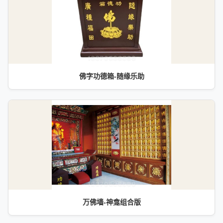
佛字功德箱-随缘乐助
万佛墙-神龛组合版