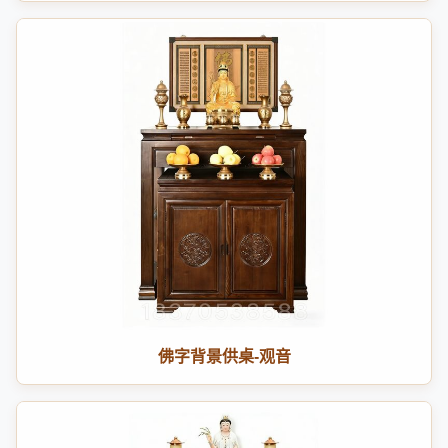
佛字背景供桌-观音