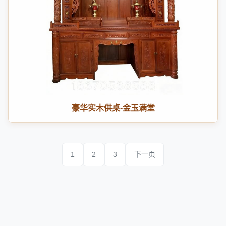
豪华实木供桌-金玉满堂
1
2
3
下一页