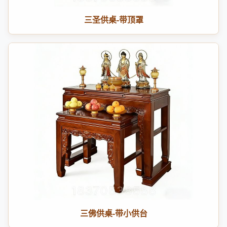
三圣供桌-带顶罩
三佛供桌-带小供台