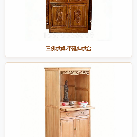
三佛供桌-带延伸供台