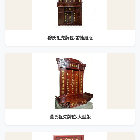
穆氏祖先牌位-带抽屉版
莫氏祖先牌位-大型版