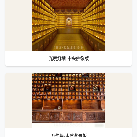
光明灯墙-中央佛像版
万佛墙-木质背景版