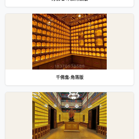
千佛龛-角落版