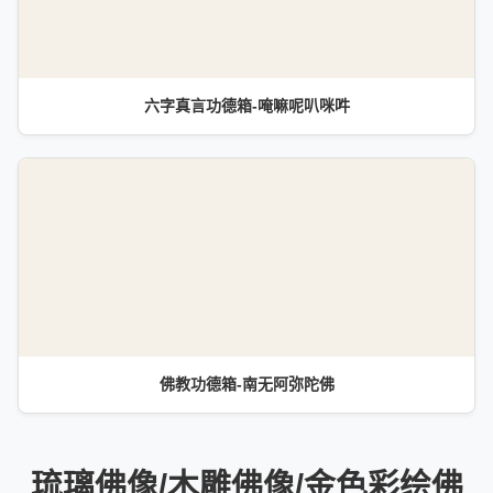
六字真言功德箱-唵嘛呢叭咪吽
佛教功德箱-南无阿弥陀佛
琉璃佛像/木雕佛像/金色彩绘佛