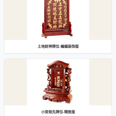
土地财神牌位-蝙蝠装饰版
小型祖先牌位-精致版