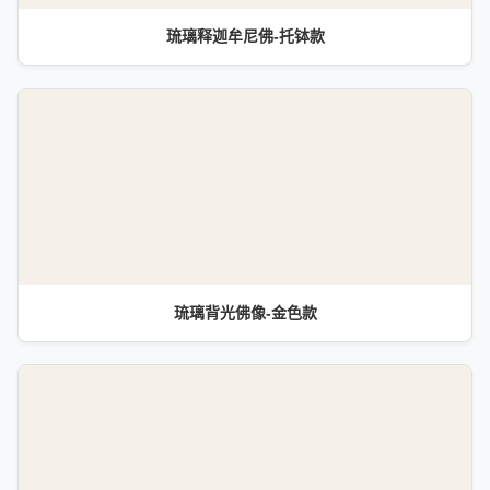
琉璃释迦牟尼佛-托钵款
琉璃背光佛像-金色款