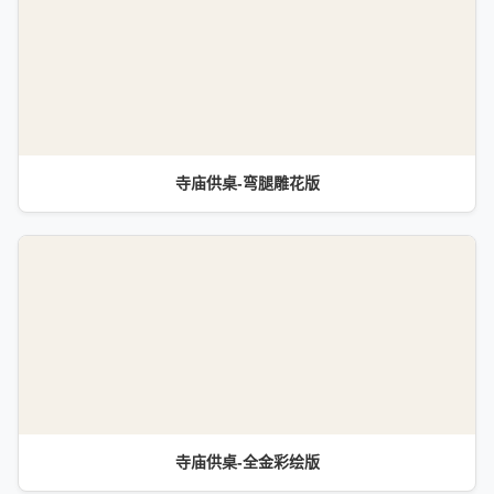
寺庙供桌-弯腿雕花版
寺庙供桌-全金彩绘版