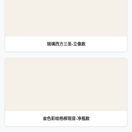
琉璃西方三圣-立像款
金色彩绘杨柳观音-净瓶款