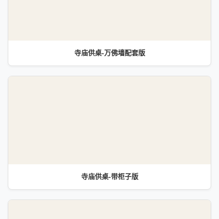
寺庙供桌-万佛墙配套版
寺庙供桌-带柜子版