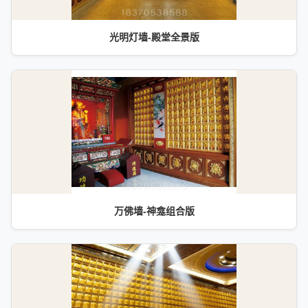
光明灯墙-殿堂全景版
万佛墙-神龛组合版