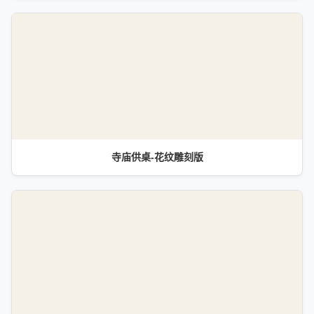
寺庙供桌-花纹雕刻版