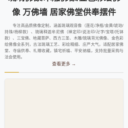
像 万佛墙 居家佛堂供奉摆件
专注高品质佛像定制，涵盖琉璃观音像（莲花/净瓶/金黄/琥珀/
持珠/杨柳款）、琉璃释迦牟尼佛（禅定印/说法印/卍字/宝塔/托钵
款）、三宝佛、地藏菩萨、西方三圣、木雕/琉璃背光佛像、金色彩
绘佛像全系列，古法琉璃工艺、彩绘精细、庄严大气，适配居家佛
堂、寺庙供奉、礼赠收藏，镇宅祈福、平安纳福，支持批量采购与
法会使用。
查看更多 →