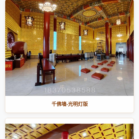
千佛墙-光明灯版