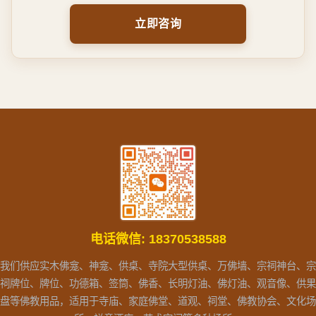
立即咨询
电话微信:
18370538588
我们供应实木佛龛、神龛、供桌、寺院大型供桌、万佛墙、宗祠神台、宗
祠牌位、牌位、功德箱、签筒、佛香、长明灯油、佛灯油、观音像、供果
盘等佛教用品，适用于寺庙、家庭佛堂、道观、祠堂、佛教协会、文化场