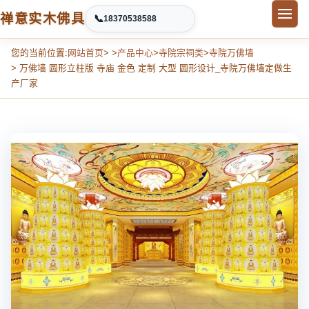
禅意实木佛具
📞
18370538588
您的当前位置:
网站首页
> >
产品中心
>
寺院宗祠类
>
寺院万佛墙
> 万佛墙 圆形立柱版 寺庙 金色 定制 大型 圆形设计_寺院万佛墙定做生
产厂家