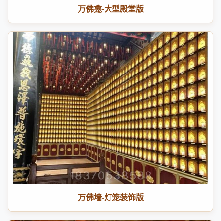
万佛龛-大型殿堂版
万佛墙-灯笼装饰版