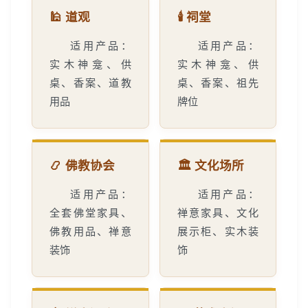
🕌 道观
🕯️ 祠堂
适用产品：
适用产品：
实木神龛、供
实木神龛、供
桌、香案、道教
桌、香案、祖先
用品
牌位
📿 佛教协会
🏛️ 文化场所
适用产品：
适用产品：
全套佛堂家具、
禅意家具、文化
佛教用品、禅意
展示柜、实木装
装饰
饰