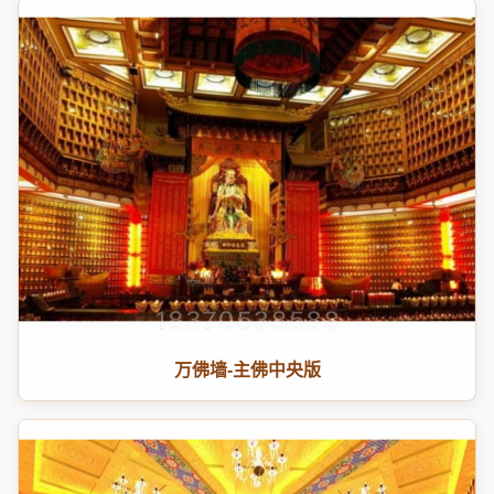
万佛墙-主佛中央版