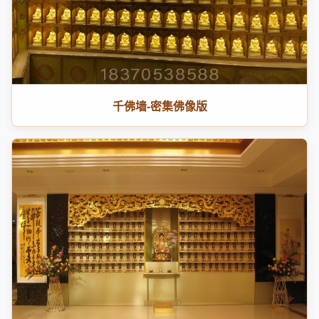
千佛墙-密集佛像版