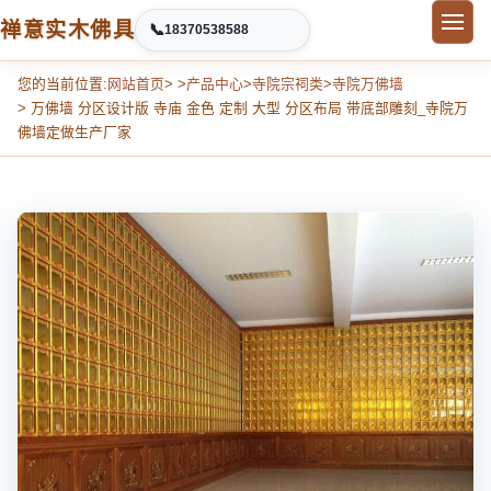
禅意实木佛具
📞
18370538588
您的当前位置:
网站首页
> >
产品中心
>
寺院宗祠类
>
寺院万佛墙
> 万佛墙 分区设计版 寺庙 金色 定制 大型 分区布局 带底部雕刻_寺院万
佛墙定做生产厂家