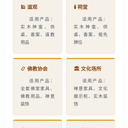
🕌 道观
🕯️ 祠堂
适用产品：
适用产品：
实木神龛、供
实木神龛、供
桌、香案、道教
桌、香案、祖先
用品
牌位
📿 佛教协会
🏛️ 文化场所
适用产品：
适用产品：
全套佛堂家具、
禅意家具、文化
佛教用品、禅意
展示柜、实木装
装饰
饰