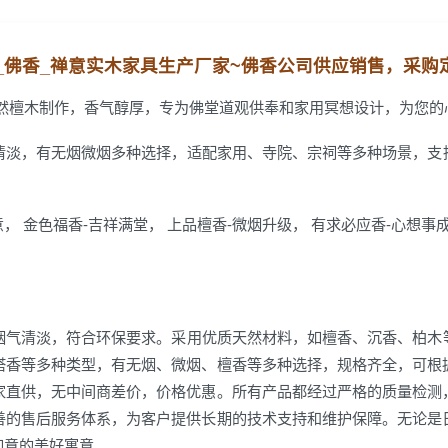
_佛香_禅意实木家具生产厂家~
佛香公司
供应销售，
采购
天然檀木制作，香气醇厚，专为佛堂道观供奉和家用冥想设计，为您的
清淡，有无烟微烟多种选择，适配家用、寺院、宗祠等多种场景，支
， 金色福香-吉祥满堂， 上品檀香-微烟升级， 有求必应香-心想事
烟气清淡，符合环保要求。采用优质天然材料，如檀香、沉香、柏木
塔香等多种类型，有无烟、微烟、檀香等多种选择，规格齐全，可根
家直供，无中间商差价，价格优惠。所有产品都经过严格的质量检测
善的售后服务体系，为客户提供长期的技术支持和维护保障。无论是
如意的美好寓意。