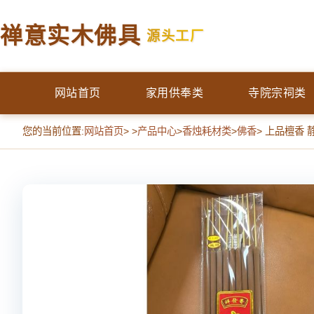
禅意实木佛具
源头工厂
网站首页
家用供奉类
寺院宗祠类
您的当前位置:
网站首页
> >
产品中心
>
香烛耗材类
>
佛香
> 上品檀香