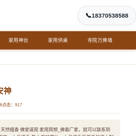
📞
18370538588
家用神台
家用供桌
寺院万佛墙
安神
8
点击：917
 天然檀香 佛堂道观 家用冥想_佛香厂家，就可以联系到