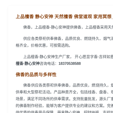
上品檀香 静心安神 天然檀香 佛堂道观 家用冥想
佛香，上品檀香-静心安神提供佛香，上品檀香采用
供应各类祭祀供奉佛香，品质优良、燃烧持久、烟气
格齐全，价格优惠，可按需选购。
上品檀香-静心安神生产厂家， 开心愿显字香-吉祥如意
檀香-静心安神
咨询电话：
18370538588
佛香的品质与多样性
佛香供应各类祭祀供奉佛香，品质优良，燃烧持久，
供奉和大型祭祀活动。产品种类齐全，包括线香、盘香、
场景，满足不同场所的供奉需求。支持批量批发，源头厂
的佛香制作经验，能够为客户提供专业的建议和方案。完
供优质的供奉用品保障，带来静心安神、招财纳福、吉祥