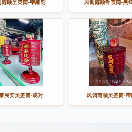
调雨顺圣筊筒-带雕刻
风调雨顺卦签筒-黑
泰民安灵签筒-成对
风调雨顺灵签筒-带