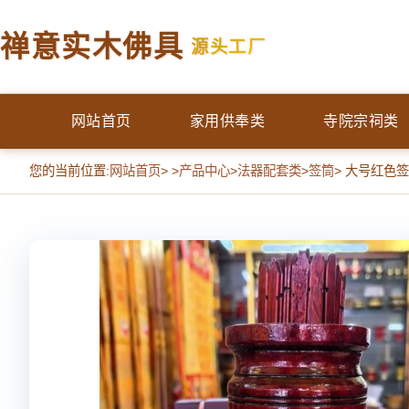
禅意实木佛具
源头工厂
网站首页
家用供奉类
寺院宗祠类
您的当前位置:
网站首页
> >
产品中心
>
法器配套类
>
签筒
> 大号红色