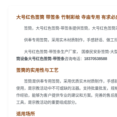
大号红色签筒 带签条 竹制彩绘 寺庙专用 有求
签筒，大号红色签筒-带签条提供签筒，大号红色签筒
供奉专用签筒，采用实木材质制作，手感舒适、做工
大号红色签筒-带签条生产厂家， 国泰民安卦签筒-大型
筒设备大号红色签筒-带签条
咨询电话：
18370538588
签筒的实用性与工艺
签筒是供奉专用签筒，采用优质实木材质制作，手感
使用，是宗教活动中不可或缺的法器。支持批量批发，规
作经验，能够为客户提供专业的建议和方案。完善的售后
工具，是宗教活动的重要组成部分。
适用场所