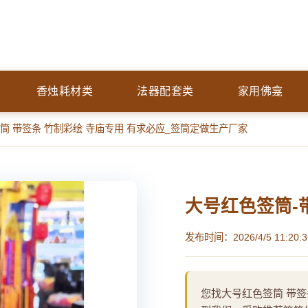
香烛耗材类
法器配套类
家用佛龛
签筒 带签条 竹制彩绘 寺庙专用 有求必应_签筒定做生产厂家
大号红色签筒-
发布时间：2026/4/5 11:20:3
您找大号红色签筒 带签