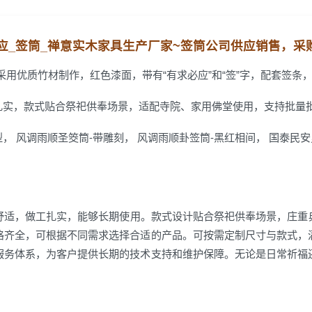
必应_签筒_禅意实木家具生产厂家~
签筒公司
供应销售，
采
采用优质竹材制作，红色漆面，带有“有求必应”和“签”字，配套签条
扎实，款式贴合祭祀供奉场景，适配寺院、家用佛堂使用，支持批量
， 风调雨顺圣筊筒-带雕刻， 风调雨顺卦签筒-黑红相间， 国泰民
舒适，做工扎实，能够长期使用。款式设计贴合祭祀供奉场景，庄重
格齐全，可根据不同需求选择合适的产品。可按需定制尺寸与款式，
服务体系，为客户提供长期的技术支持和维护保障。无论是日常祈福