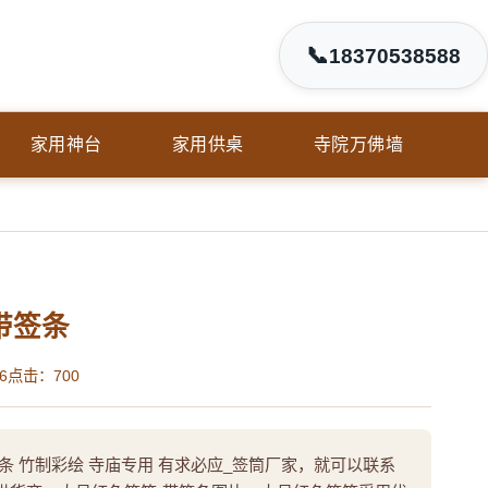
📞
18370538588
家用神台
家用供桌
寺院万佛墙
带签条
6
点击：700
条 竹制彩绘 寺庙专用 有求必应_签筒厂家，就可以联系