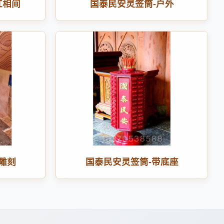
红相间
国泰民安灵签筒-户外
雕刻
国泰民安灵签筒-带底座