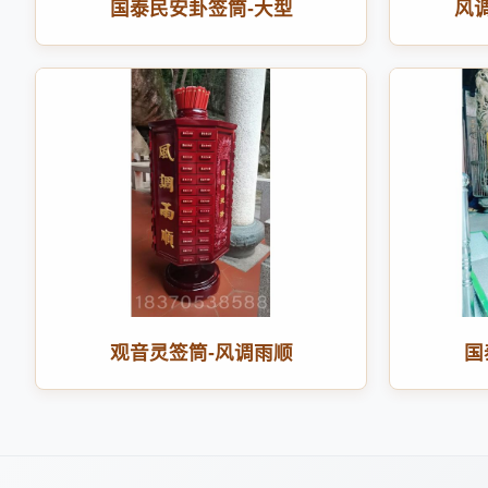
国泰民安卦签筒-大型
风
观音灵签筒-风调雨顺
国