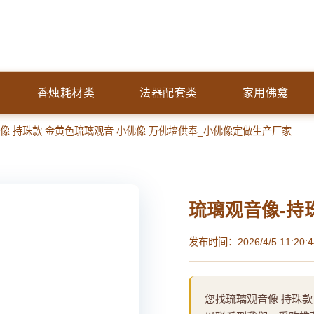
香烛耗材类
法器配套类
家用佛龛
音像 持珠款 金黄色琉璃观音 小佛像 万佛墙供奉_小佛像定做生产厂家
琉璃观音像-持
发布时间：2026/4/5 11:20:4
您找琉璃观音像 持珠款