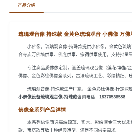
产品介绍
琉璃观音像 持珠款 金黄色琉璃观音 小佛像 万
小佛像，琉璃观音像-持珠款提供小佛像，金黄色琉
合寺庙万佛墙供奉、佛龛供奉、宗祠供奉使用，支持批量
专注高品质佛像定制，涵盖琉璃观音像（莲花/净瓶/金
佛像、金色彩绘佛像全系列，古法琉璃工艺、彩绘精细、
琉璃观音像-持珠款生产厂家， 金色彩绘佛像-禅定深座
小佛像设备琉璃观音像-持珠款
咨询电话：
18370538588
佛像全系列产品详情
本系列佛像甄选高端琉璃、实木、彩绘鎏金三大优质
款、宝塔款等数十种经典造型，满足不同供奉需求。