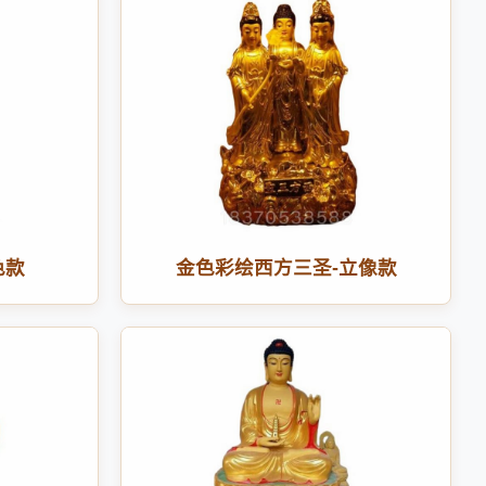
色款
金色彩绘西方三圣-立像款