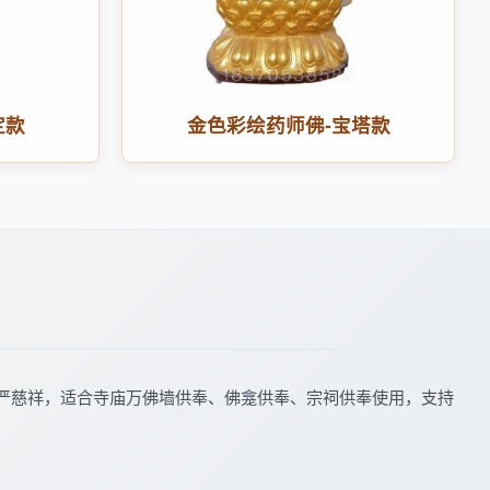
定款
金色彩绘药师佛-宝塔款
严慈祥，适合寺庙万佛墙供奉、佛龛供奉、宗祠供奉使用，支持