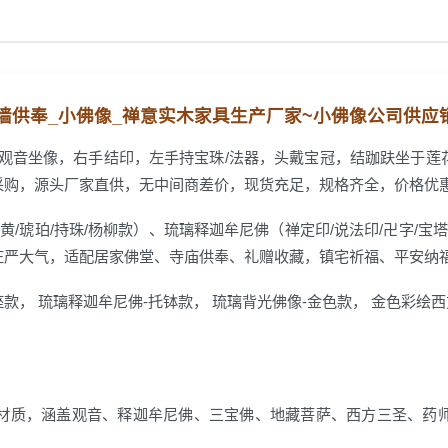
佛墙供奉_小佛像_禅意实木家具生产厂家~
小佛像公司
供应
璃观音坐像，右手结印，左手持宝珠/法器，头戴宝冠，结跏趺坐于莲
采购，源头厂家直供，无中间商差价，现货充足，规格齐全，价格优
黄/琥珀/持珠/杨柳款）、琉璃释迦牟尼佛（禅定印/说法印/卍字/宝
庄严大气，适配居家佛堂、寺庙供奉、礼赠收藏，镇宅祈福、平安纳
款， 琉璃释迦牟尼佛-托钵款， 琉璃背光佛像-金色款， 金色彩绘
材质，涵盖观音、释迦牟尼佛、三宝佛、地藏菩萨、西方三圣、药