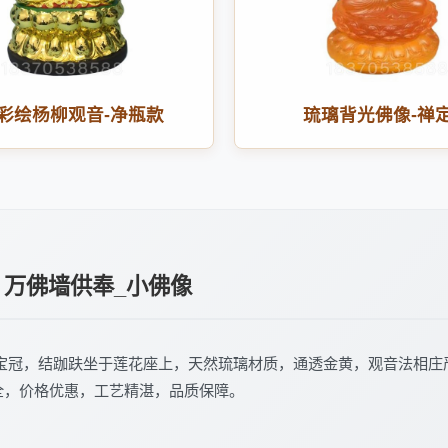
彩绘杨柳观音-净瓶款
琉璃背光佛像-禅
 万佛墙供奉_小佛像
戴宝冠，结跏趺坐于莲花座上，天然琉璃材质，通透金黄，观音法相庄
全，价格优惠，工艺精湛，品质保障。