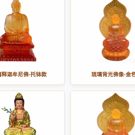
璃释迦牟尼佛-托钵款
琉璃背光佛像-金