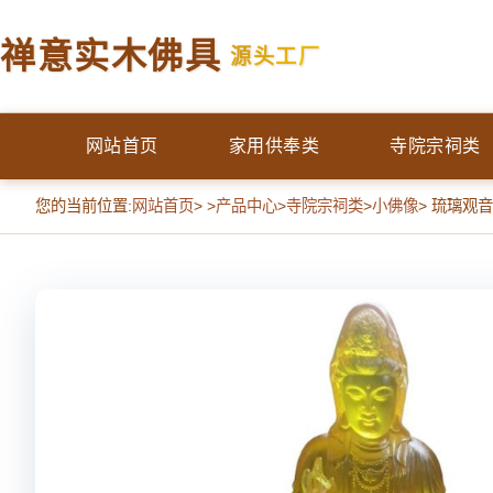
禅意实木佛具
源头工厂
网站首页
家用供奉类
寺院宗祠类
您的当前位置:
网站首页
> >
产品中心
>
寺院宗祠类
>
小佛像
> 琉璃观