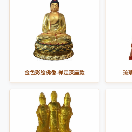
金色彩绘佛像-禅定深座款
琉