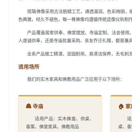
琉璃佛像采用古法脱蜡工艺，通透温润、色彩绚丽，
色典雅，经久不褪色，每一尊佛像均遵循传统造像仪轨制
产品覆盖居家供奉、佛堂摆放、寺庙定制、法会使用
人虔诚供奉，还是寺庙批量采购、亲友乔迁礼赠，都是兼
全系产品做工精湛、坚固耐用、易清洁保养，无毛刺
适用场所
我们的实木家具和佛教用品广泛应用于以下场所：
🏯 寺庙
🏠 
适用产品：实木佛龛、供桌、
适
香案、佛堂家具、佛教用品
桌、香