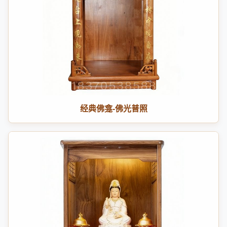
经典佛龛-佛光普照