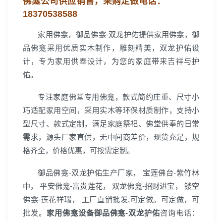
佛龛公司
供应销售，
采购定做电话：
18370538588
家用佛龛，御品佛龛-双龙护佑提供家用佛龛，御
品佛龛采用优质实木制作，雕刻精美，双龙护佑设
计，专为家用供奉设计，为您的家庭带来吉祥与护
佑。
专注家庭佛堂专用佛龛，款式简约庄重、尺寸小
巧适配家用空间，采用实木等环保材质制作，支持小
型尺寸、款式定制，满足家庭祭祀、佛堂供奉的日常
需求，源头厂家直供，无中间商差价，现货充足，规
格齐全，价格优惠，可按需定制。
御品佛龛-双龙护佑生产厂家， 宝莲佛台-紫竹林
中， 平安佛龛-富贵莲花， 双龙佛龛-招财进宝， 镂空
佛龛-莲花祥瑞， 工厂直销批发,可定做。可定做，可
批发。
家用佛龛设备御品佛龛-双龙护佑
咨询电话：