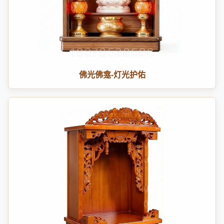
佛光佛龛-灯光护佑