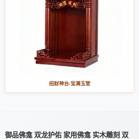
招财神台-宝满玉堂
御品佛龛 双龙护佑 家用佛龛 实木雕刻 双