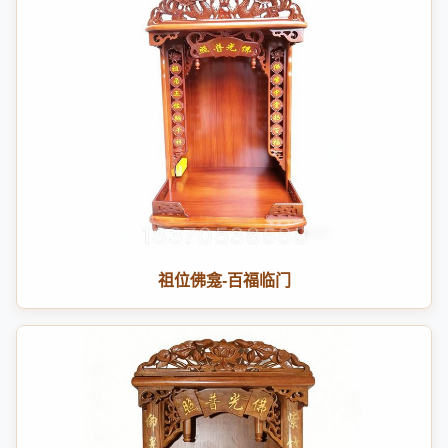
祖位佛龛-百福临门