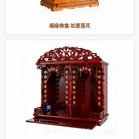
福缘佛龛-如意莲花