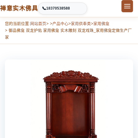
禅意实木佛具
📞
18370538588
您的当前位置:
网站首页
> >
产品中心
>
家用供奉类
>
家用佛龛
> 御品佛龛 双龙护佑 家用佛龛 实木雕刻 双龙戏珠_家用佛龛定做生产厂
家