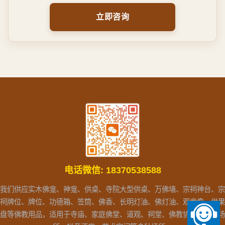
立即咨询
电话微信:
18370538588
我们供应实木佛龛、神龛、供桌、寺院大型供桌、万佛墙、宗祠神台、宗
祠牌位、牌位、功德箱、签筒、佛香、长明灯油、佛灯油、观音像、供果
盘等佛教用品，适用于寺庙、家庭佛堂、道观、祠堂、佛教协会、文化场