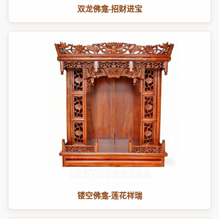
双龙佛龛-招财进宝
镂空佛龛-莲花祥瑞