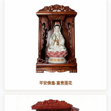
平安佛龛-富贵莲花