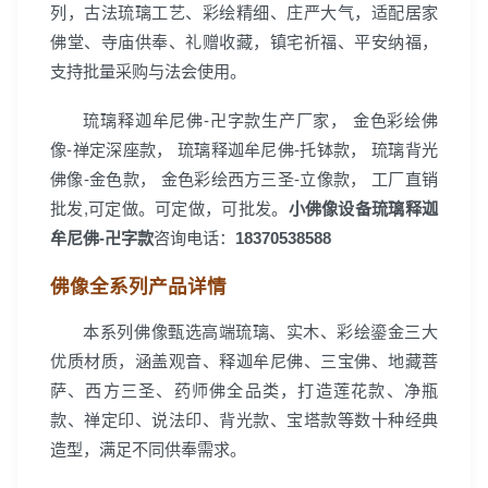
列，古法琉璃工艺、彩绘精细、庄严大气，适配居家
佛堂、寺庙供奉、礼赠收藏，镇宅祈福、平安纳福，
支持批量采购与法会使用。
琉璃释迦牟尼佛-卍字款生产厂家， 金色彩绘佛
像-禅定深座款， 琉璃释迦牟尼佛-托钵款， 琉璃背光
佛像-金色款， 金色彩绘西方三圣-立像款， 工厂直销
批发,可定做。可定做，可批发。
小佛像设备琉璃释迦
牟尼佛-卍字款
咨询电话：
18370538588
佛像全系列产品详情
本系列佛像甄选高端琉璃、实木、彩绘鎏金三大
优质材质，涵盖观音、释迦牟尼佛、三宝佛、地藏菩
萨、西方三圣、药师佛全品类，打造莲花款、净瓶
款、禅定印、说法印、背光款、宝塔款等数十种经典
造型，满足不同供奉需求。