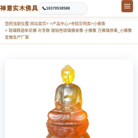
禅意实木佛具
📞
18370538588
您的当前位置:
网站首页
> >
产品中心
>
寺院宗祠类
>
小佛像
> 琉璃释迦牟尼佛 卍字款 琥珀色琉璃佛坐像 小佛像 万佛墙供奉_小佛像
定做生产厂家