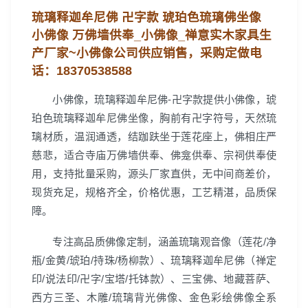
琉璃释迦牟尼佛 卍字款 琥珀色琉璃佛坐像
小佛像 万佛墙供奉_小佛像_禅意实木家具生
产厂家~
小佛像公司
供应销售，
采购定做电
话：
18370538588
小佛像，琉璃释迦牟尼佛-卍字款提供小佛像，琥
珀色琉璃释迦牟尼佛坐像，胸前有卍字符号，天然琉
璃材质，温润通透，结跏趺坐于莲花座上，佛相庄严
慈悲，适合寺庙万佛墙供奉、佛龛供奉、宗祠供奉使
用，支持批量采购，源头厂家直供，无中间商差价，
现货充足，规格齐全，价格优惠，工艺精湛，品质保
障。
专注高品质佛像定制，涵盖琉璃观音像（莲花/净
瓶/金黄/琥珀/持珠/杨柳款）、琉璃释迦牟尼佛（禅定
印/说法印/卍字/宝塔/托钵款）、三宝佛、地藏菩萨、
西方三圣、木雕/琉璃背光佛像、金色彩绘佛像全系