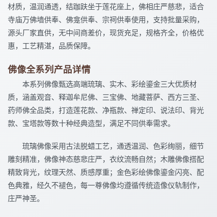
材质，温润通透，结跏趺坐于莲花座上，佛相庄严慈悲，适合
寺庙万佛墙供奉、佛龛供奉、宗祠供奉使用，支持批量采购，
源头厂家直供，无中间商差价，现货充足，规格齐全，价格优
惠，工艺精湛，品质保障。
佛像全系列产品详情
本系列佛像甄选高端琉璃、实木、彩绘鎏金三大优质材
质，涵盖观音、释迦牟尼佛、三宝佛、地藏菩萨、西方三圣、
药师佛全品类，打造莲花款、净瓶款、禅定印、说法印、背光
款、宝塔款等数十种经典造型，满足不同供奉需求。
琉璃佛像采用古法脱蜡工艺，通透温润、色彩绚丽，细节
雕刻精准，佛像神态慈悲庄严，衣纹流畅自然；木雕佛像搭配
精致背光，纹理天然、质感厚重；金色彩绘佛像鎏金闪亮、配
色典雅，经久不褪色，每一尊佛像均遵循传统造像仪轨制作，
庄严神圣。