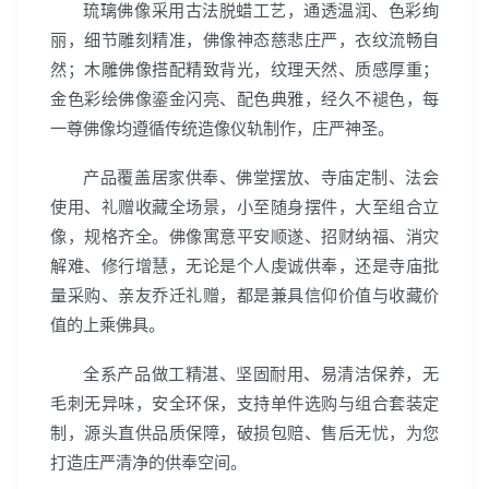
琉璃佛像采用古法脱蜡工艺，通透温润、色彩绚
丽，细节雕刻精准，佛像神态慈悲庄严，衣纹流畅自
然；木雕佛像搭配精致背光，纹理天然、质感厚重；
金色彩绘佛像鎏金闪亮、配色典雅，经久不褪色，每
一尊佛像均遵循传统造像仪轨制作，庄严神圣。
产品覆盖居家供奉、佛堂摆放、寺庙定制、法会
使用、礼赠收藏全场景，小至随身摆件，大至组合立
像，规格齐全。佛像寓意平安顺遂、招财纳福、消灾
解难、修行增慧，无论是个人虔诚供奉，还是寺庙批
量采购、亲友乔迁礼赠，都是兼具信仰价值与收藏价
值的上乘佛具。
全系产品做工精湛、坚固耐用、易清洁保养，无
毛刺无异味，安全环保，支持单件选购与组合套装定
制，源头直供品质保障，破损包赔、售后无忧，为您
打造庄严清净的供奉空间。