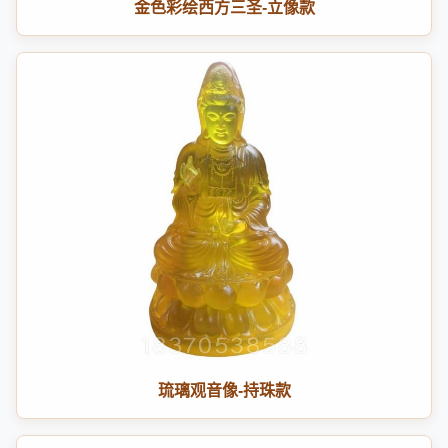
金色彩绘西方三圣-立像款
琉璃观音像-持珠款