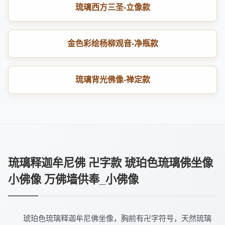
琉璃西方三圣-立像款
金色彩绘杨柳观音-净瓶款
琉璃背光佛像-禅定款
琉璃释迦牟尼佛 卍字款 琥珀色琉璃佛坐像
小佛像 万佛墙供奉_小佛像
琥珀色琉璃释迦牟尼佛坐像，胸前有卍字符号，天然琉璃