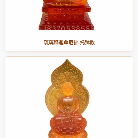
琉璃释迦牟尼佛-托钵款