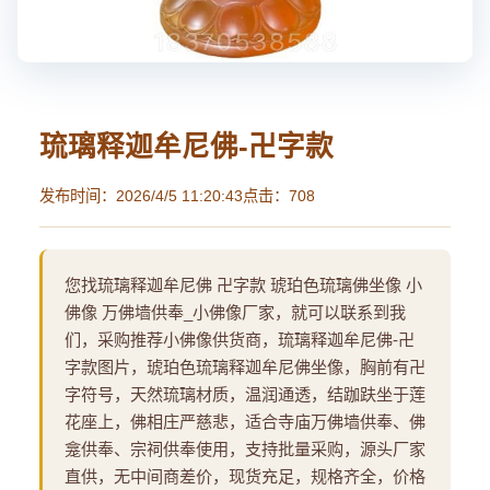
琉璃释迦牟尼佛-卍字款
发布时间：2026/4/5 11:20:43
点击：708
您找琉璃释迦牟尼佛 卍字款 琥珀色琉璃佛坐像 小
佛像 万佛墙供奉_小佛像厂家，就可以联系到我
们，采购推荐小佛像供货商，琉璃释迦牟尼佛-卍
字款图片，琥珀色琉璃释迦牟尼佛坐像，胸前有卍
字符号，天然琉璃材质，温润通透，结跏趺坐于莲
花座上，佛相庄严慈悲，适合寺庙万佛墙供奉、佛
龛供奉、宗祠供奉使用，支持批量采购，源头厂家
直供，无中间商差价，现货充足，规格齐全，价格