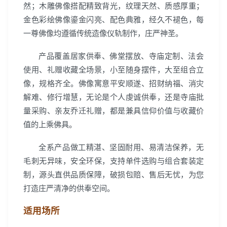
然；木雕佛像搭配精致背光，纹理天然、质感厚重；
金色彩绘佛像鎏金闪亮、配色典雅，经久不褪色，每
一尊佛像均遵循传统造像仪轨制作，庄严神圣。
产品覆盖居家供奉、佛堂摆放、寺庙定制、法会
使用、礼赠收藏全场景，小至随身摆件，大至组合立
像，规格齐全。佛像寓意平安顺遂、招财纳福、消灾
解难、修行增慧，无论是个人虔诚供奉，还是寺庙批
量采购、亲友乔迁礼赠，都是兼具信仰价值与收藏价
值的上乘佛具。
全系产品做工精湛、坚固耐用、易清洁保养，无
毛刺无异味，安全环保，支持单件选购与组合套装定
制，源头直供品质保障，破损包赔、售后无忧，为您
打造庄严清净的供奉空间。
适用场所