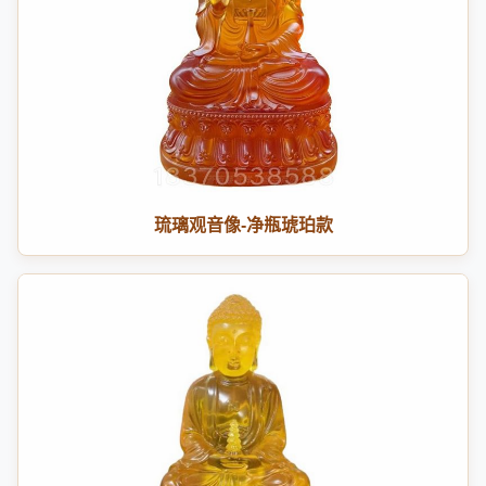
琉璃观音像-净瓶琥珀款