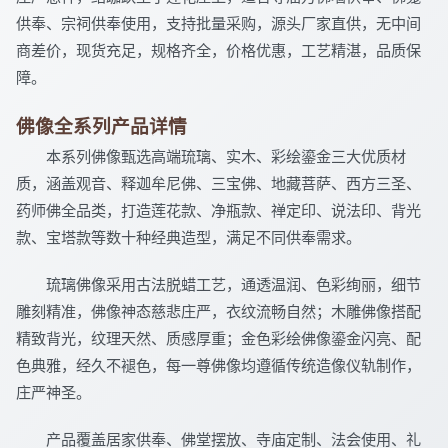
供奉、宗祠供奉使用，支持批量采购，源头厂家直供，无中间
商差价，现货充足，规格齐全，价格优惠，工艺精湛，品质保
障。
佛像全系列产品详情
本系列佛像甄选高端琉璃、实木、彩绘鎏金三大优质材
质，涵盖观音、释迦牟尼佛、三宝佛、地藏菩萨、西方三圣、
药师佛全品类，打造莲花款、净瓶款、禅定印、说法印、背光
款、宝塔款等数十种经典造型，满足不同供奉需求。
琉璃佛像采用古法脱蜡工艺，通透温润、色彩绚丽，细节
雕刻精准，佛像神态慈悲庄严，衣纹流畅自然；木雕佛像搭配
精致背光，纹理天然、质感厚重；金色彩绘佛像鎏金闪亮、配
色典雅，经久不褪色，每一尊佛像均遵循传统造像仪轨制作，
庄严神圣。
产品覆盖居家供奉、佛堂摆放、寺庙定制、法会使用、礼