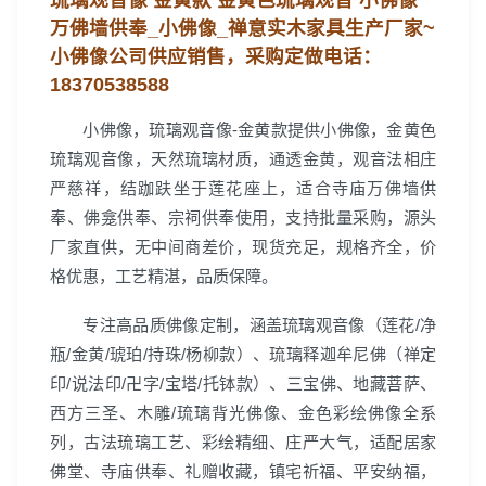
琉璃观音像 金黄款 金黄色琉璃观音 小佛像
万佛墙供奉_小佛像_禅意实木家具生产厂家~
小佛像公司
供应销售，
采购定做电话：
18370538588
小佛像，琉璃观音像-金黄款提供小佛像，金黄色
琉璃观音像，天然琉璃材质，通透金黄，观音法相庄
严慈祥，结跏趺坐于莲花座上，适合寺庙万佛墙供
奉、佛龛供奉、宗祠供奉使用，支持批量采购，源头
厂家直供，无中间商差价，现货充足，规格齐全，价
格优惠，工艺精湛，品质保障。
专注高品质佛像定制，涵盖琉璃观音像（莲花/净
瓶/金黄/琥珀/持珠/杨柳款）、琉璃释迦牟尼佛（禅定
印/说法印/卍字/宝塔/托钵款）、三宝佛、地藏菩萨、
西方三圣、木雕/琉璃背光佛像、金色彩绘佛像全系
列，古法琉璃工艺、彩绘精细、庄严大气，适配居家
佛堂、寺庙供奉、礼赠收藏，镇宅祈福、平安纳福，