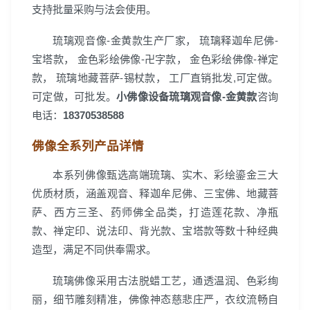
支持批量采购与法会使用。
琉璃观音像-金黄款生产厂家， 琉璃释迦牟尼佛-
宝塔款， 金色彩绘佛像-卍字款， 金色彩绘佛像-禅定
款， 琉璃地藏菩萨-锡杖款， 工厂直销批发,可定做。
可定做，可批发。
小佛像设备琉璃观音像-金黄款
咨询
电话：
18370538588
佛像全系列产品详情
本系列佛像甄选高端琉璃、实木、彩绘鎏金三大
优质材质，涵盖观音、释迦牟尼佛、三宝佛、地藏菩
萨、西方三圣、药师佛全品类，打造莲花款、净瓶
款、禅定印、说法印、背光款、宝塔款等数十种经典
造型，满足不同供奉需求。
琉璃佛像采用古法脱蜡工艺，通透温润、色彩绚
丽，细节雕刻精准，佛像神态慈悲庄严，衣纹流畅自