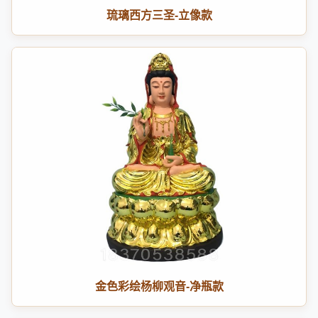
琉璃西方三圣-立像款
金色彩绘杨柳观音-净瓶款