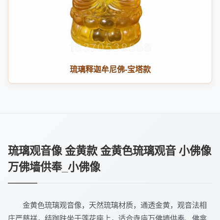
琉璃释迦牟尼佛-宝塔款
琉璃观音像 金黄款 金黄色琉璃观音 小佛像
万佛墙供奉_小佛像
金黄色琉璃观音像，天然琉璃材质，通透金黄，观音法相
庄严慈祥，结跏趺坐于莲花座上，适合寺庙万佛墙供奉、佛龛