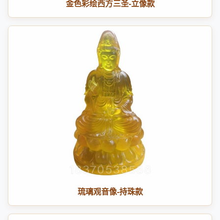
金色彩绘西方三圣-立像款
琉璃观音像-持珠款