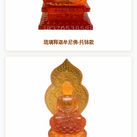
琉璃释迦牟尼佛-托钵款