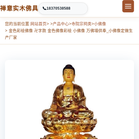
禅意实木佛具
📞
18370538588
您的当前位置:
网站首页
> >
产品中心
>
寺院宗祠类
>
小佛像
> 金色彩绘佛像 卍字款 金色佛像彩绘 小佛像 万佛墙供奉_小佛像定做生
产厂家