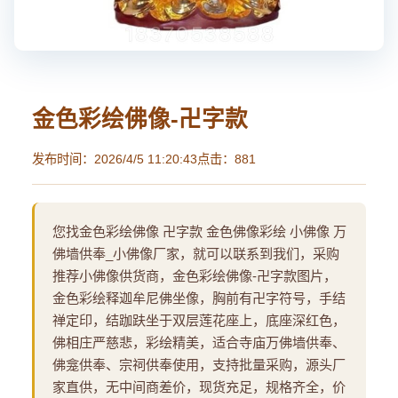
金色彩绘佛像-卍字款
发布时间：2026/4/5 11:20:43
点击：881
您找金色彩绘佛像 卍字款 金色佛像彩绘 小佛像 万
佛墙供奉_小佛像厂家，就可以联系到我们，采购
推荐小佛像供货商，金色彩绘佛像-卍字款图片，
金色彩绘释迦牟尼佛坐像，胸前有卍字符号，手结
禅定印，结跏趺坐于双层莲花座上，底座深红色，
佛相庄严慈悲，彩绘精美，适合寺庙万佛墙供奉、
佛龛供奉、宗祠供奉使用，支持批量采购，源头厂
家直供，无中间商差价，现货充足，规格齐全，价