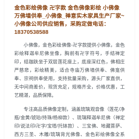
金色彩绘佛像 卍字款 金色佛像彩绘 小佛像
万佛墙供奉_小佛像_禅意实木家具生产厂家~
小佛像公司
供应销售，
采购定做电话：
18370538588
小佛像，金色彩绘佛像-卍字款提供小佛像，金色
彩绘释迦牟尼佛坐像，胸前有卍字符号，手结禅定
印，结跏趺坐于双层莲花座上，底座深红色，佛相庄
严慈悲，彩绘精美，适合寺庙万佛墙供奉、佛龛供
奉、宗祠供奉使用，支持批量采购，源头厂家直供，
无中间商差价，现货充足，规格齐全，价格优惠，工
艺精湛，品质保障。
专注高品质佛像定制，涵盖琉璃观音像（莲花/净
瓶/金黄/琥珀/持珠/杨柳款）、琉璃释迦牟尼佛（禅定
印/说法印/卍字/宝塔/托钵款）、三宝佛、地藏菩萨、
西方三圣、木雕/琉璃背光佛像、金色彩绘佛像全系