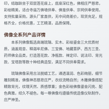
印，结跏趺坐于双层莲花座上，底座深红色，佛相庄严慈悲，
彩绘精美，适合寺庙万佛墙供奉、佛龛供奉、宗祠供奉使用，
支持批量采购，源头厂家直供，无中间商差价，现货充足，规
格齐全，价格优惠，工艺精湛，品质保障。
佛像全系列产品详情
本系列佛像甄选高端琉璃、实木、彩绘鎏金三大优质材
质，涵盖观音、释迦牟尼佛、三宝佛、地藏菩萨、西方三圣、
药师佛全品类，打造莲花款、净瓶款、禅定印、说法印、背光
款、宝塔款等数十种经典造型，满足不同供奉需求。
琉璃佛像采用古法脱蜡工艺，通透温润、色彩绚丽，细节
雕刻精准，佛像神态慈悲庄严，衣纹流畅自然；木雕佛像搭配
精致背光，纹理天然、质感厚重；金色彩绘佛像鎏金闪亮、配
色典雅，经久不褪色，每一尊佛像均遵循传统造像仪轨制作，
庄严神圣。