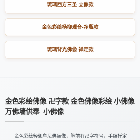
琉璃西方三圣-立像款
金色彩绘杨柳观音-净瓶款
琉璃背光佛像-禅定款
金色彩绘佛像 卍字款 金色佛像彩绘 小佛像
万佛墙供奉_小佛像
金色彩绘释迦牟尼佛坐像，胸前有卍字符号，手结禅定