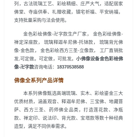
列，古法琉璃工艺、彩绘精细、庄严大气，适配居家
佛堂、寺庙供奉、礼赠收藏，镇宅祈福、平安纳福，
支持批量采购与法会使用。
金色彩绘佛像-卍字款生产厂家， 金色彩绘佛像-
禅定深座款， 琉璃释迦牟尼佛-托钵款， 琉璃背光佛
像-金色款， 金色彩绘西方三圣-立像款， 工厂直销批
发,可定做。可定做，可批发。
小佛像设备金色彩绘佛
像-卍字款
咨询电话：
18370538588
佛像全系列产品详情
本系列佛像甄选高端琉璃、实木、彩绘鎏金三大
优质材质，涵盖观音、释迦牟尼佛、三宝佛、地藏菩
萨、西方三圣、药师佛全品类，打造莲花款、净瓶
款、禅定印、说法印、背光款、宝塔款等数十种经典
造型，满足不同供奉需求。