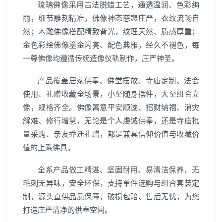
琉璃佛像采用古法脱蜡工艺，通透温润、色彩绚
丽，细节雕刻精准，佛像神态慈悲庄严，衣纹流畅自
然；木雕佛像搭配精致背光，纹理天然、质感厚重；
金色彩绘佛像鎏金闪亮、配色典雅，经久不褪色，每
一尊佛像均遵循传统造像仪轨制作，庄严神圣。
产品覆盖居家供奉、佛堂摆放、寺庙定制、法会
使用、礼赠收藏全场景，小至随身摆件，大至组合立
像，规格齐全。佛像寓意平安顺遂、招财纳福、消灾
解难、修行增慧，无论是个人虔诚供奉，还是寺庙批
量采购、亲友乔迁礼赠，都是兼具信仰价值与收藏价
值的上乘佛具。
全系产品做工精湛、坚固耐用、易清洁保养，无
毛刺无异味，安全环保，支持单件选购与组合套装定
制，源头直供品质保障，破损包赔、售后无忧，为您
打造庄严清净的供奉空间。