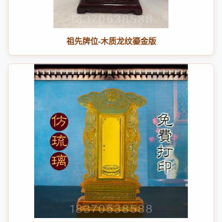
祖先牌位-木质龙纹鎏金版