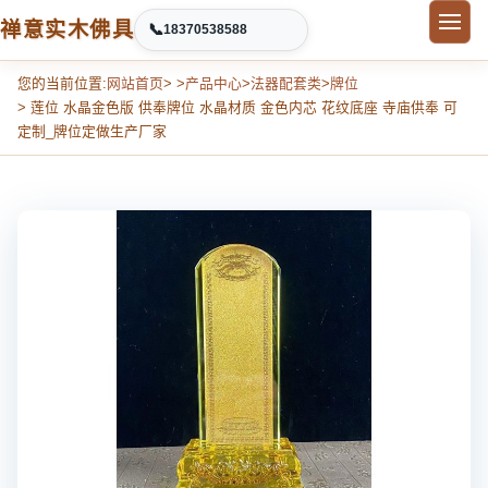
禅意实木佛具
📞
18370538588
您的当前位置:
网站首页
> >
产品中心
>
法器配套类
>
牌位
> 莲位 水晶金色版 供奉牌位 水晶材质 金色内芯 花纹底座 寺庙供奉 可
定制_牌位定做生产厂家