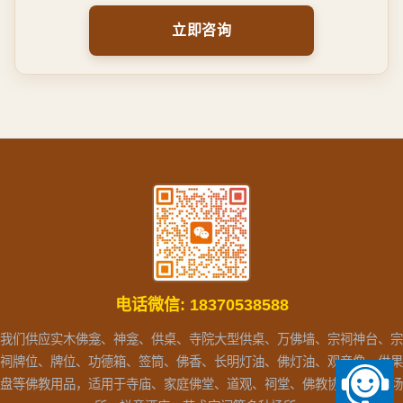
立即咨询
电话微信:
18370538588
我们供应实木佛龛、神龛、供桌、寺院大型供桌、万佛墙、宗祠神台、宗
祠牌位、牌位、功德箱、签筒、佛香、长明灯油、佛灯油、观音像、供果
盘等佛教用品，适用于寺庙、家庭佛堂、道观、祠堂、佛教协会、文化场