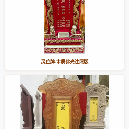
灵位牌-木质佛光注照版