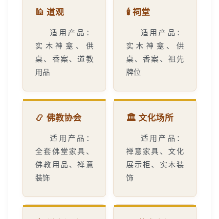
🕌 道观
🕯️ 祠堂
适用产品：
适用产品：
实木神龛、供
实木神龛、供
桌、香案、道教
桌、香案、祖先
用品
牌位
📿 佛教协会
🏛️ 文化场所
适用产品：
适用产品：
全套佛堂家具、
禅意家具、文化
佛教用品、禅意
展示柜、实木装
装饰
饰