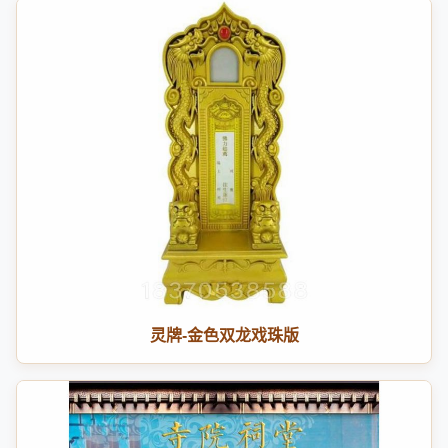
灵牌-金色双龙戏珠版