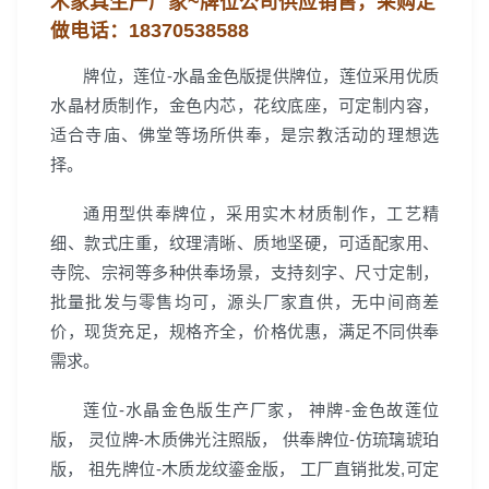
木家具生产厂家~
牌位公司
供应销售，
采购定
做电话：
18370538588
牌位，莲位-水晶金色版提供牌位，莲位采用优质
水晶材质制作，金色内芯，花纹底座，可定制内容，
适合寺庙、佛堂等场所供奉，是宗教活动的理想选
择。
通用型供奉牌位，采用实木材质制作，工艺精
细、款式庄重，纹理清晰、质地坚硬，可适配家用、
寺院、宗祠等多种供奉场景，支持刻字、尺寸定制，
批量批发与零售均可，源头厂家直供，无中间商差
价，现货充足，规格齐全，价格优惠，满足不同供奉
需求。
莲位-水晶金色版生产厂家， 神牌-金色故莲位
版， 灵位牌-木质佛光注照版， 供奉牌位-仿琉璃琥珀
版， 祖先牌位-木质龙纹鎏金版， 工厂直销批发,可定