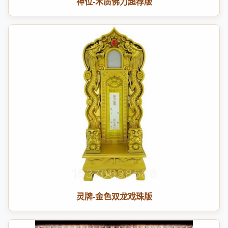
神位-木质佛力超荐版
灵牌-金色双龙戏珠版