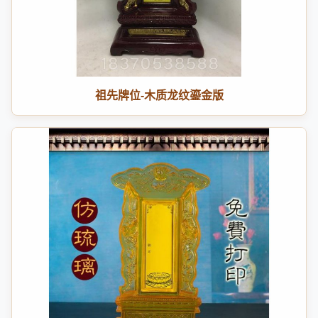
祖先牌位-木质龙纹鎏金版