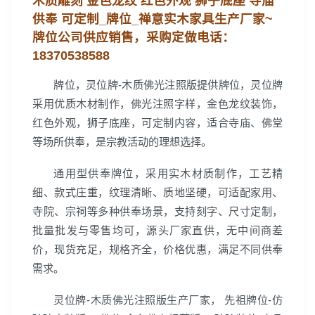
木质雕刻 金色龙纹 红色外观 狮子底座 寺庙
供奉 可定制_牌位_禅意实木家具生产厂家~
牌位公司
供应销售，
采购定做电话：
18370538588
牌位，灵位牌-木质佛光注照版提供牌位，灵位牌
采用优质木材制作，佛光注照字样，金色龙纹装饰，
红色外观，狮子底座，可定制内容，适合寺庙、佛堂
等场所供奉，是宗教活动的理想选择。
通用型供奉牌位，采用实木材质制作，工艺精
细、款式庄重，纹理清晰、质地坚硬，可适配家用、
寺院、宗祠等多种供奉场景，支持刻字、尺寸定制，
批量批发与零售均可，源头厂家直供，无中间商差
价，现货充足，规格齐全，价格优惠，满足不同供奉
需求。
灵位牌-木质佛光注照版生产厂家， 先祖牌位-仿