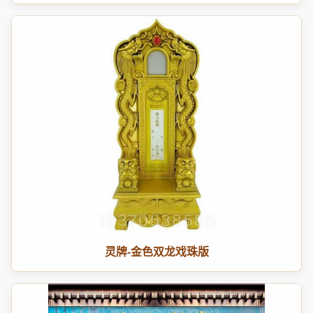
灵牌-金色双龙戏珠版