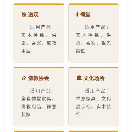
🕌 道观
🕯️ 祠堂
适用产品：
适用产品：
实木神龛、供
实木神龛、供
桌、香案、道教
桌、香案、祖先
用品
牌位
📿 佛教协会
🏛️ 文化场所
适用产品：
适用产品：
全套佛堂家具、
禅意家具、文化
佛教用品、禅意
展示柜、实木装
装饰
饰