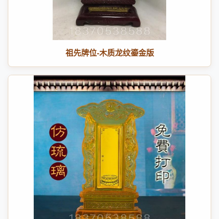
祖先牌位-木质龙纹鎏金版