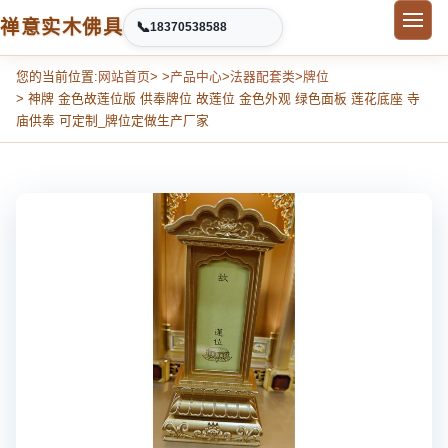
禅意实木佛具
📞
18370538588
您的当前位置:
网站首页
> >
产品中心
>
法器配套类
>
牌位
> 神牌 金色故莲位版 供奉牌位 故莲位 金色外观 绿色面板 莲花底座 寺
庙供奉 可定制_牌位定做生产厂家