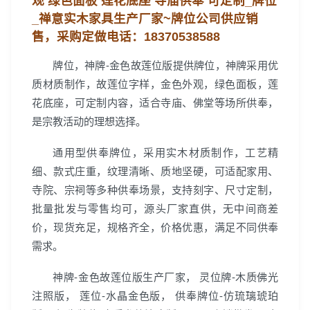
观 绿色面板 莲花底座 寺庙供奉 可定制_牌位
_禅意实木家具生产厂家~
牌位公司
供应销
售，
采购定做电话：
18370538588
牌位，神牌-金色故莲位版提供牌位，神牌采用优
质材质制作，故莲位字样，金色外观，绿色面板，莲
花底座，可定制内容，适合寺庙、佛堂等场所供奉，
是宗教活动的理想选择。
通用型供奉牌位，采用实木材质制作，工艺精
细、款式庄重，纹理清晰、质地坚硬，可适配家用、
寺院、宗祠等多种供奉场景，支持刻字、尺寸定制，
批量批发与零售均可，源头厂家直供，无中间商差
价，现货充足，规格齐全，价格优惠，满足不同供奉
需求。
神牌-金色故莲位版生产厂家， 灵位牌-木质佛光
注照版， 莲位-水晶金色版， 供奉牌位-仿琉璃琥珀